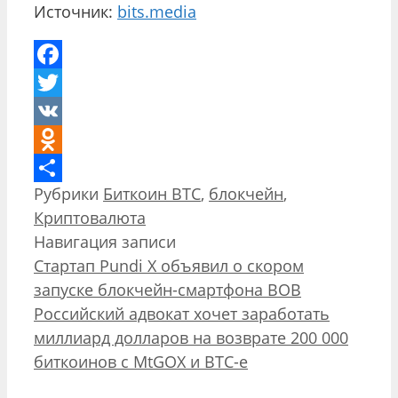
Источник:
bits.media
Facebook
Twitter
VK
Odnoklassniki
Рубрики
Биткоин BTC
,
блокчейн
,
Отправить
Криптовалюта
Навигация записи
Стартап Pundi X объявил о скором
запуске блокчейн-смартфона BOB
Российский адвокат хочет заработать
миллиард долларов на возврате 200 000
биткоинов с MtGOX и BTC-e