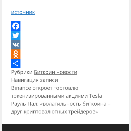
источник
Facebook
Twitter
VK
Odnoklassniki
Рубрики
Биткоин новости
Отправить
Навигация записи
Binance откроет торговлю
токенизированными акциями Tesla
Рауль Пал: «волатильность биткоина –
друг криптовалютных трейдеров»