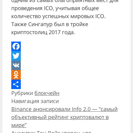
проведения ICO, учитывая общее
количество успешных мировых ICO.
Также Сингапур был в тройке
криптостолиц 2017 года.
Facebook
Twitter
VK
Odnoklassniki
Рубрики
блокчейн
Отправить
Навигация записи
Binance анонсировали Info 2.0 — “самый
объективный рейтинг криптовалют в
мире”
Аналитик Тон Вейс уверен, что