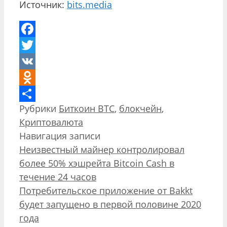
Источник:
bits.media
Facebook
Twitter
VK
Odnoklassniki
Рубрики
Биткоин BTC
,
блокчейн
,
Отправить
Криптовалюта
Навигация записи
Неизвестный майнер контролировал
более 50% хэшрейта Bitcoin Cash в
течение 24 часов
Потребительское приложение от Bakkt
будет запущено в первой половине 2020
года