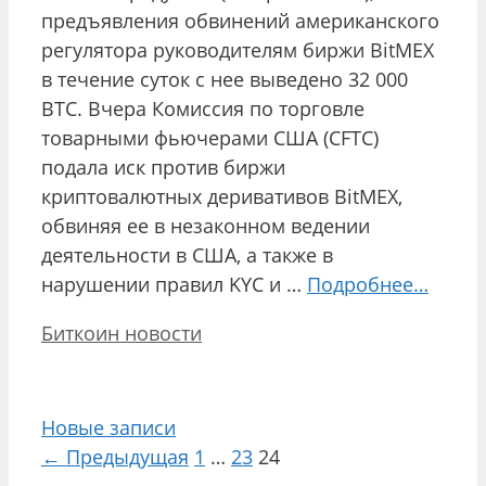
предъявления обвинений американского
регулятора руководителям биржи BitMEX
в течение суток с нее выведено 32 000
BTC. Вчера Комиссия по торговле
товарными фьючерами США (CFTC)
подала иск против биржи
криптовалютных деривативов BitMEX,
обвиняя ее в незаконном ведении
деятельности в США, а также в
нарушении правил KYC и …
Подробнее…
Рубрики
Биткоин новости
Навигация
Новые записи
записи
Страница
Страница
Страница
←
Предыдущая
1
…
23
24