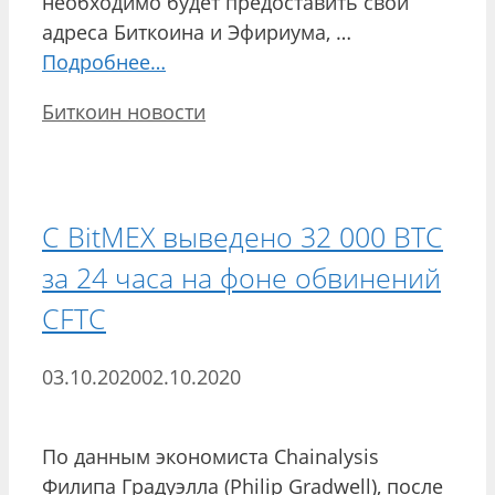
необходимо будет предоставить свои
адреса Биткоина и Эфириума, …
Подробнее…
Рубрики
Биткоин новости
С BitMEX выведено 32 000 BTC
за 24 часа на фоне обвинений
CFTC
03.10.2020
02.10.2020
По данным экономиста Chainalysis
Филипа Градуэлла (Philip Gradwell), после