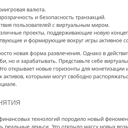
риигровая валюта.
розрачность и безопасность транзакций.
твия пользователей с виртуальным миром.
различные проекты, поддерживающие новую конце
ствующие и формирующие вокруг игры активное с
просто новая форма развлечения. Однако в действи
бби, но и зарабатывать. Представьте себе виртуа
Это открывает новые горизонты для монетизации и
 активов, которыми могут свободно распоряжатьс
нциале.
нятия
финансовых технологий породило новый феномен.
ь реальные деньги. Это открыло массу новых воз