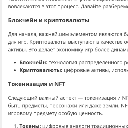
вовлекаются в этот процесс. Давайте разберем
Блокчейн и криптовалюты
Для начала, важнейшим элементом являются б
для игр. Криптовалюты выступают в качестве 
активы. Это делает экономику игр более дина
Блокчейн:
технология распределенного р
Криптовалюты:
цифровые активы, исполь
Токенизация и NFT
Следующий важный аспект — токенизация и NF
быть предметы, персонажи или даже земли. NF
игровому предмету особую ценность.
Токены:
цифровые аналоги традиционных 