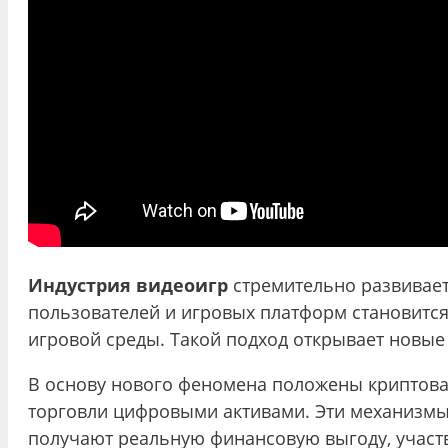
Индустрия видеоигр
стремительно развивае
пользователей и игровых платформ становится
игровой среды. Такой подход открывает новые 
В основу нового феномена положены криптова
торговли цифровыми активами. Эти механизмы
получают реальную финансовую выгоду, участ