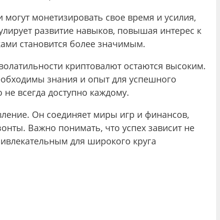
 могут монетизировать свое время и усилия,
улирует развитие навыков, повышая интерес к
ками становится более значимым.
а волатильности криптовалют остаются высоким.
Необходимы знания и опыт для успешного
 не всегда доступно каждому.
ление. Он соединяет миры игр и финансов,
зонты. Важно понимать, что успех зависит не
привлекательным для широкого круга