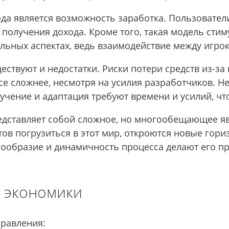
а является возможность заработка. Пользователи
получения дохода. Кроме того, такая модель стим
альных аспектах, ведь взаимодействие между игро
ествуют и недостатки. Риски потери средств из-з
се сложнее, несмотря на усилия разработчиков. 
учение и адаптация требуют времени и усилий, что
дставляет собой сложное, но многообещающее яв
тов погрузиться в этот мир, откроются новые гори
азнообразие и динамичность процесса делают его 
 экономики
равления: