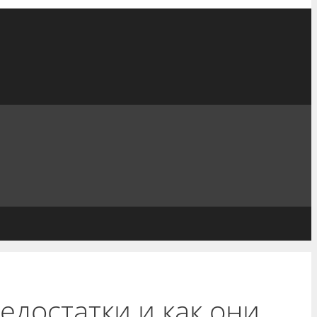
едостатки и как они