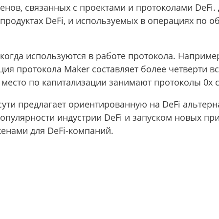
нов, связанных с проектами и протоколами DeFi. 
продуктах DeFi, и используемых в операциях по о
 когда используются в работе протокола. Наприме
ция протокола Maker составляет более четверти в
 место по капитализации занимают протоколы 0x с $
сути предлагает ориентированную на DeFi альтерн
популярности индустрии DeFi и запуском новых пр
кенами для DeFi-компаний.