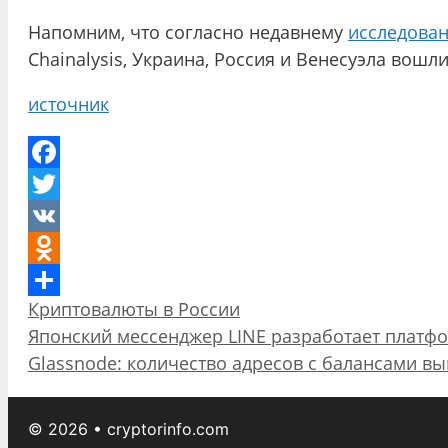
Напомним, что согласно недавнему
исследова
Chainalysis, Украина, Россия и Венесуэла вош
источник
Facebook
Twitter
VK
Odnoklassniki
Рубрики
Криптовалюты в России
Отправить
Навигация
Японский мессенджер LINE разработает платфо
записи
Glassnode: количество адресов с балансами в
© 2026 • cryptorinfo.com