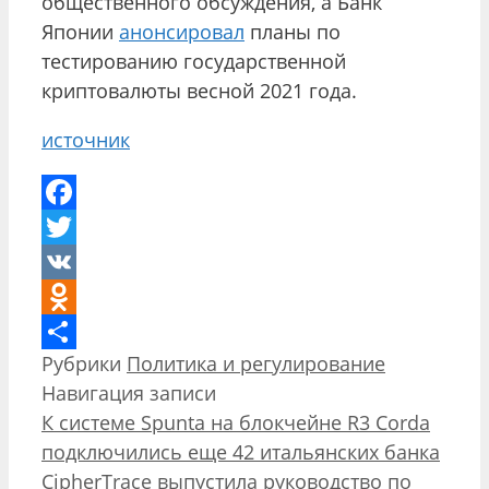
общественного обсуждения, а Банк
Японии
анонсировал
планы по
тестированию государственной
криптовалюты весной 2021 года.
источник
Facebook
Twitter
VK
Odnoklassniki
Рубрики
Политика и регулирование
Отправить
Навигация записи
К системе Spunta на блокчейне R3 Corda
подключились еще 42 итальянских банка
CipherTrace выпустила руководство по