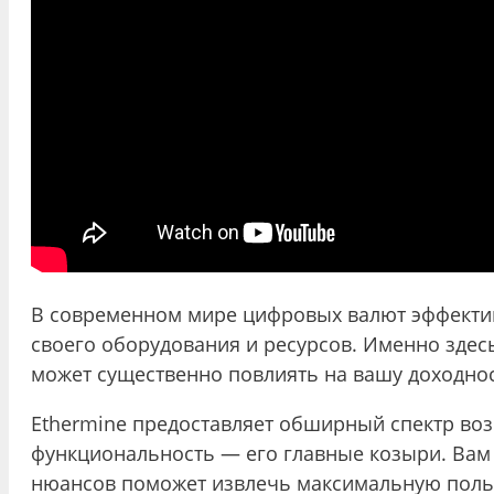
В современном мире цифровых валют эффектив
своего оборудования и ресурсов. Именно здес
может существенно повлиять на вашу доходнос
Ethermine предоставляет обширный спектр возм
функциональность — его главные козыри. Вам 
нюансов поможет извлечь максимальную пользу