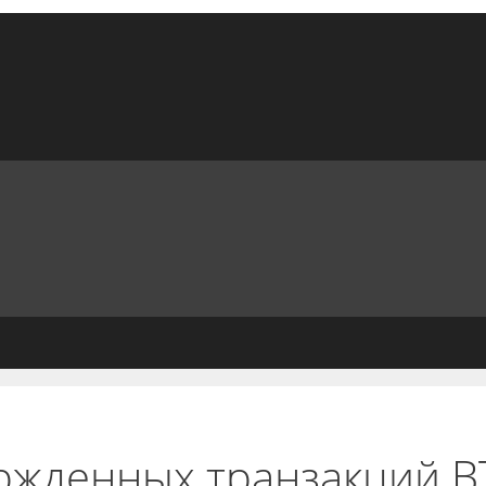
ржденных транзакций B