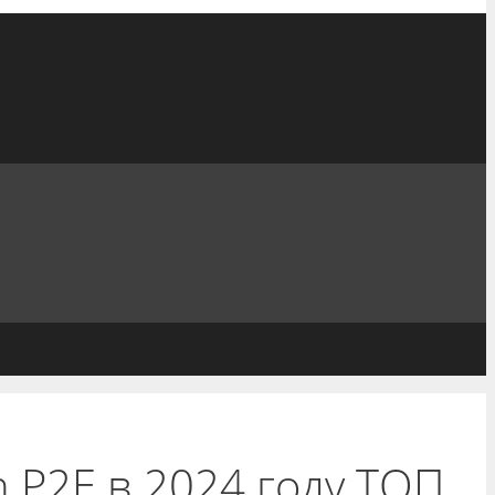
 P2E в 2024 году ТОП