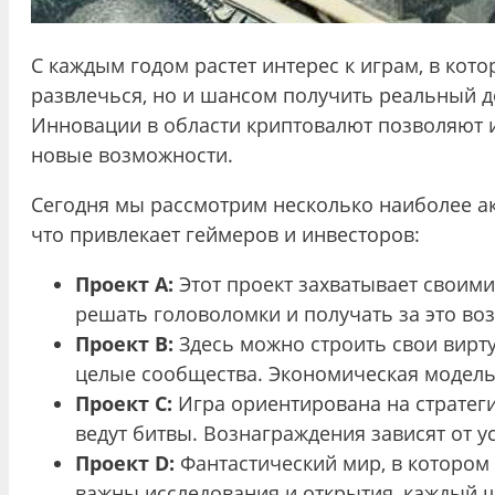
С каждым годом растет интерес к играм, в ко
развлечься, но и шансом получить реальный д
Инновации в области криптовалют позволяют и
новые возможности.
Сегодня мы рассмотрим несколько наиболее ак
что привлекает геймеров и инвесторов:
Проект А:
Этот проект захватывает своими
решать головоломки и получать за это во
Проект B:
Здесь можно строить свои вирту
целые сообщества. Экономическая модель 
Проект C:
Игра ориентирована на стратег
ведут битвы. Вознаграждения зависят от 
Проект D:
Фантастический мир, в котором 
важны исследования и открытия, каждый 