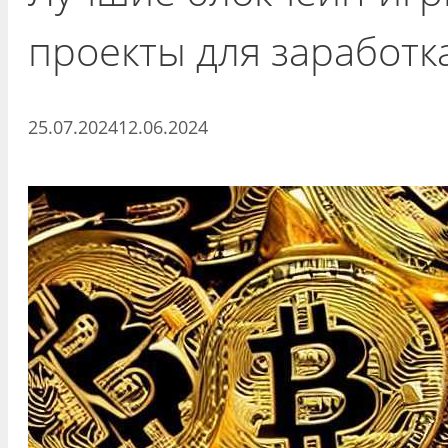
проекты для заработк
25.07.2024
12.06.2024