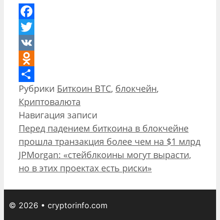
Facebook
Twitter
VK
Odnoklassniki
Рубрики
Биткоин BTC
,
блокчейн
,
Отправить
Криптовалюта
Навигация записи
Перед падением биткоина в блокчейне
прошла транзакция более чем на $1 млрд
JPMorgan: «стейблкоины могут вырасти,
но в этих проектах есть риски»
© 2026 • cryptorinfo.com