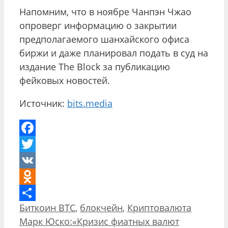
Напомним, что в ноябре Чанпэн Чжао
опроверг информацию о закрытии
предполагаемого шанхайского офиса
биржи и даже планировал подать в суд на
издание The Block за публикацию
фейковых новостей.
Источник:
bits.media
Facebook
Twitter
VK
Odnoklassniki
Рубрики
Биткоин BTC
,
блокчейн
,
Криптовалюта
Отправить
Навигация
Марк Юско:«Кризис фиатных валют