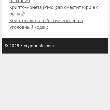
Рубрики
блокчейн
Отправить
Навигация
Крипто-монета JPMorgan сместит Ripple с
записи
рынка?
Криптовалюта в России внесена в
Уголовный кодекс
© 2026 • cryptorinfo.com