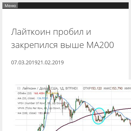
Перейти
Меню
к
содержимому
Лайткоин пробил и
закрепился выше МА200
07.03.2019
21.02.2019