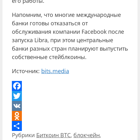
его работы.
Напомним, что многие международные
банки готовы отказаться от
обслуживания компании Facebook после
запуска Libra, при этом центральные
банки разных стран планируют выпустить
собственные стейблкоины.
Источник:
bits.media
Facebook
Twitter
VK
Odnoklassniki
Рубрики
Биткоин BTC
,
блокчейн
,
Отправить