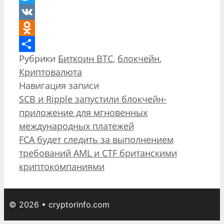
Twitter
VK
Odnoklassniki
Рубрики
Биткоин BTC
,
блокчейн
,
Отправить
Криптовалюта
Навигация записи
SCB и Ripple запустили блокчейн-
приложение для мгновенных
международных платежей
FCA будет следить за выполнением
требований AML и CTF британскими
криптокомпаниями
© 2026 • cryptorinfo.com