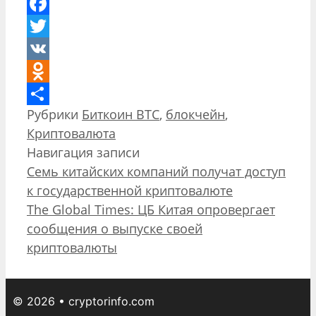
Facebook
Twitter
VK
Odnoklassniki
Рубрики
Биткоин BTC
,
блокчейн
,
Отправить
Криптовалюта
Навигация записи
Семь китайских компаний получат доступ
к государственной криптовалюте
The Global Times: ЦБ Китая опровергает
сообщения о выпуске своей
криптовалюты
© 2026 • cryptorinfo.com