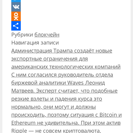
Twitter
VK
Odnoklassniki
Рубрики
блокчейн
Отправить
Навигация записи
Администрация Трампа создаёт новые
экспортные ограничения для
американских технологических компаний
С ним согласился руководитель отдела
биржевой аналитики Waves Леонид
Матвеев. Эксперт считает, что подобные
резкие взлеты и падения курса это
нормально, они могут и должны
происходить, поэтому ситуация с Bitcoin и
Ethereum не удивительна. При этом актив
Ripple — не совсем криптовалюта,