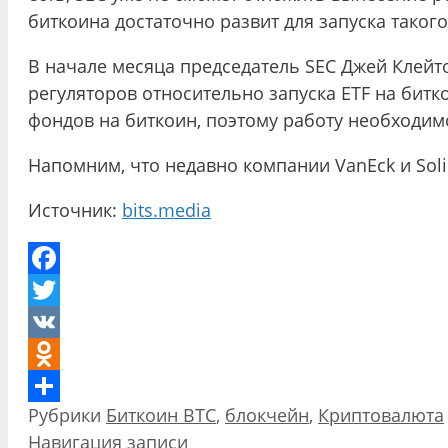
биткоина достаточно развит для запуска такого
В начале месяца председатель SEC Джей Клейтон
регуляторов относительно запуска ETF на битк
фондов на биткоин, поэтому работу необходим
Напомним, что недавно компании VanEck и Solid
Источник:
bits.media
Facebook
Twitter
VK
Odnoklassniki
Рубрики
Биткоин BTC
,
блокчейн
,
Криптовалюта
Отправить
Навигация записи