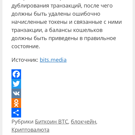
дублирования транзакций, после чего
должны быть удалены ошибочно
начисленные токены и связанные с ними
транзакции, а балансы кошельков
должны быть приведены в правильное
состояние.
Источник:
bits.media
Facebook
Twitter
VK
Odnoklassniki
Рубрики
Биткоин BTC
,
блокчейн
,
Отправить
Криптовалюта