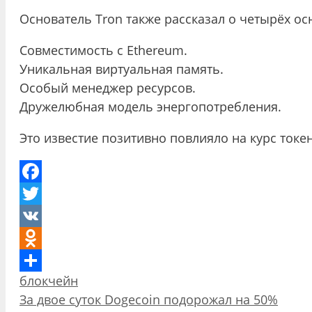
Основатель Tron также рассказал о четырёх о
Совместимость с Ethereum.
Уникальная виртуальная память.
Особый менеджер ресурсов.
Дружелюбная модель энергопотребления.
Это известие позитивно повлияло на курс токе
Facebook
Twitter
VK
Odnoklassniki
Рубрики
блокчейн
Отправить
Навигация
За двое суток Dogecoin подорожал на 50%