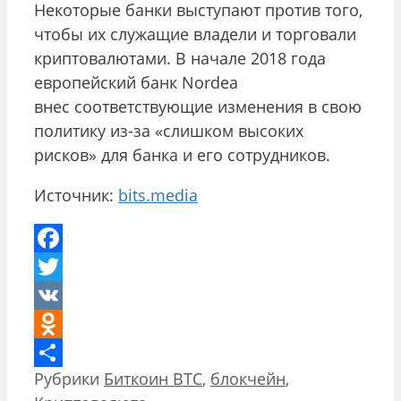
Некоторые банки выступают против того,
чтобы их служащие владели и торговали
криптовалютами. В начале 2018 года
европейский банк Nordea
внес соответствующие изменения в свою
политику из-за «слишком высоких
рисков» для банка и его сотрудников.
Источник:
bits.media
Facebook
Twitter
VK
Odnoklassniki
Рубрики
Биткоин BTC
,
блокчейн
,
Отправить