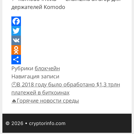
держателей Komodo
Facebook
Twitter
VK
Odnoklassniki
Рубрики
блокчейн
Отправить
Навигация записи
🕙В 2018 году было обработано $1,3 трлн
платежей в биткоинах
​​🔥Горячие новости среды
© 2026 • cryptorinfo.com