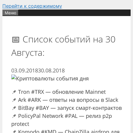
Перейти к содержимому
Меню
📅 Список событий на 30
Августа:
03.09.2018
30.08.2018
📌 Tron #TRX — обновление Mainnet
📌 Ark #ARK — ответы на вопросы в Slack
📌 BitBay #BAY — запуск смарт-контрактов
📌 PolicyPal Network #PAL — релиз p2p
protect
📌 Komodo #KMD — ChainZilla airdrop для