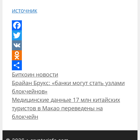
источник
Facebook
Twitter
VK
Odnoklassniki
Рубрики
Биткоин новости
Отправить
Навигация
Брайан Брукс: «банки могут стать узлами
записи
блокчейнов»
Медицинские данные 17 млн китайских
туристов в Макао переведены на
блокчейн