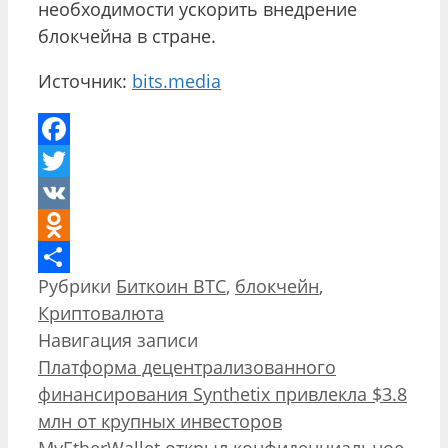
необходимости ускорить внедрение
блокчейна в стране.
Источник:
bits.media
Facebook
Twitter
VK
Odnoklassniki
Рубрики
Биткоин BTC
,
блокчейн
,
Отправить
Криптовалюта
Навигация записи
Платформа децентрализованного
финансирования Synthetix привлекла $3.8
млн от крупных инвесторов
MyEtherWallet открыл конфиденциальное