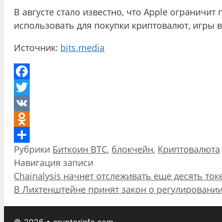
В августе стало известно, что Apple ограничит
использовать для покупки криптовалют, игры в
Источник:
bits.media
Facebook
Twitter
VK
Odnoklassniki
Рубрики
Биткоин BTC
,
блокчейн
,
Криптовалюта
Отправить
Навигация записи
Chainalysis начнет отслеживать еще десять ток
В Лихтенштейне принят закон о регулировани