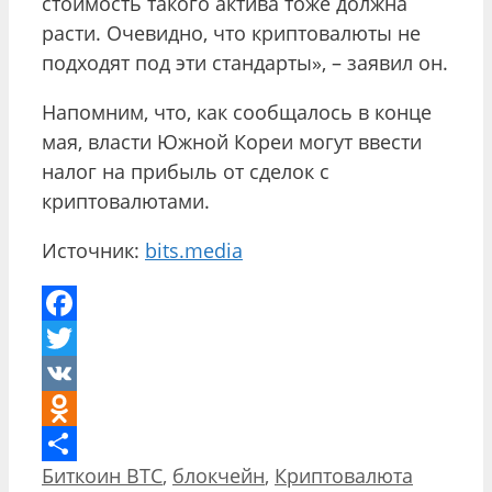
стоимость такого актива тоже должна
расти. Очевидно, что криптовалюты не
подходят под эти стандарты», – заявил он.
Напомним, что, как сообщалось в конце
мая, власти Южной Кореи могут ввести
налог на прибыль от сделок с
криптовалютами.
Источник:
bits.media
Facebook
Twitter
VK
Odnoklassniki
Рубрики
Биткоин BTC
,
блокчейн
,
Криптовалюта
Отправить