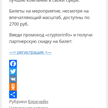
Билеты на мероприятие, несмотря на
впечатляющий масштаб, доступны по
2700 руб.
Введи промокод «cryptorinfo» и получи
партнерскую скидку на билет:
—> регистрация <—
Facebook
Twitter
VK
Odnoklassniki
Рубрики
блокчейн
Отправить
Навигация записи