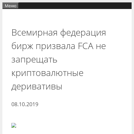
Перейти
Меню
к
содержимому
Всемирная федерация
бирж призвала FCA не
запрещать
криптовалютные
деривативы
08.10.2019