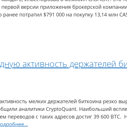
я первой версии приложения брокерской компании
ранее потратил $791 000 на покупку 13,14 млн CA
рдную активность держателей б
активность мелких держателей биткоина резко выр
общили аналитики CryptoQuant. Наибольший вспле
ъем переводов с таких адресов достиг 39 600 BTC
одробнее…