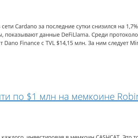
сети Cardano за последние сутки снизился на 1,7%
ны, показывают данные DeFiLlama. Среди протоколо
 Dano Finance с TVL $14,15 млн. За ним следует Mi
чти по $1 млн на мемкоине Rob
 каждого, инвестировав в мемкоин CASHCAT. Это то