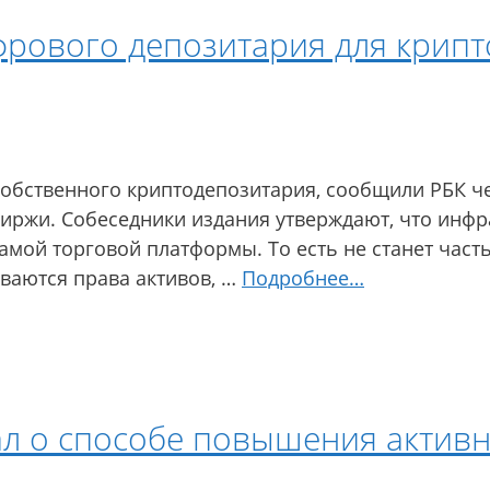
фрового депозитария для крипт
 собственного криптодепозитария, сообщили РБК ч
иржи. Собеседники издания утверждают, что инфра
амой торговой платформы. То есть не станет час
ываются права активов, …
Подробнее…
л о способе повышения активн