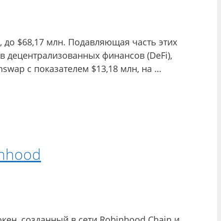
, до $68,17 млн. Подавляющая часть этих
в децентрализованных финансов (DeFi),
nswap с показателем $13,18 млн, на …
inhood
кен, созданный в сети Robinhood Chain и