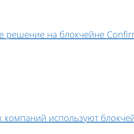
е решение на блокчейне Confi
х компаний используют блокче