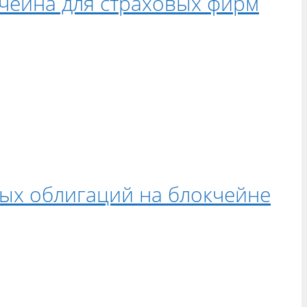
кчейна для страховых фирм
вых облигаций на блокчейне