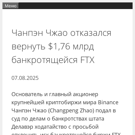
Перейти
Меню
к
содержимому
Чанпэн Чжао отказался
вернуть $1,76 млрд
банкротящейся FTX
07.08.2025
Основатель и главный акционер
крупнейшей криптобиржи мира Binance
Чанпэн Чжао (Changpeng Zhao) подал в
суд по делам о банкротствах штата
Делавэр ходатайство с просьбой
отклонить иск банкротящейся биржи FTX