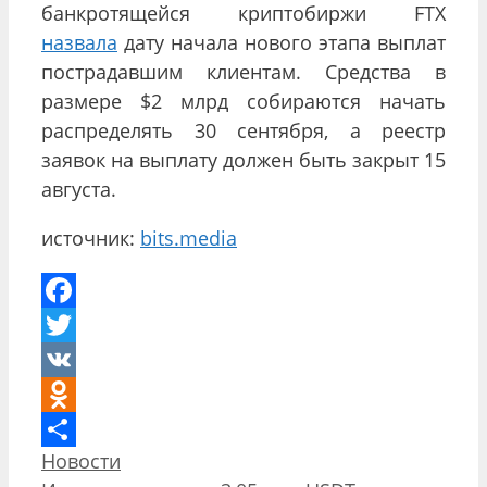
банкротящейся криптобиржи FTX
назвала
дату начала нового этапа выплат
пострадавшим клиентам. Средства в
размере $2 млрд собираются начать
распределять 30 сентября, а реестр
заявок на выплату должен быть закрыт 15
августа.
источник:
bits.media
Facebook
Twitter
VK
Odnoklassniki
Рубрики
Новости
Отправить