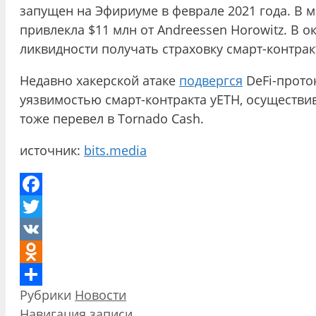
запущен на Эфириуме в феврале 2021 года. В ма
привлекла $11 млн от Andreessen Horowitz. В 
ликвидности получать страховку смарт-контрак
Недавно хакерской атаке
подвергся
DeFi-прото
уязвимостью смарт-контракта yETH, осуществи
тоже перевел в Tornado Cash.
источник:
bits.media
Facebook
Twitter
VK
Odnoklassniki
Рубрики
Новости
Отправить
Навигация записи