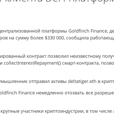
нтрализованной платформы Goldfinch Finance, дей
иров на сумму более $330 000, сообщила работаю
тированный контракт позволил неизвестному полу
и collectInterestRepayment() смарт-контракта, по
мышленник отправил активы deltatiger.eth в крип
oldfinch Finance немедленно отозвать все разреше
крупные участники криптоиндустрии, в том числе a