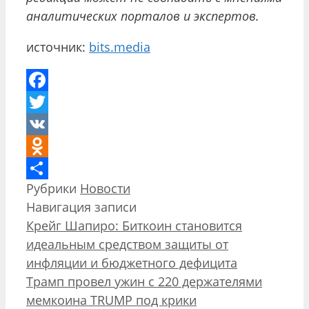
аналитических порталов и экспертов.
источник:
bits.media
Facebook
Twitter
VK
Odnoklassniki
Рубрики
Новости
Отправить
Навигация записи
Крейг Шапиро: Биткоин становится
идеальным средством защиты от
инфляции и бюджетного дефицита
Трамп провел ужин с 220 держателями
мемкоина TRUMP под крики