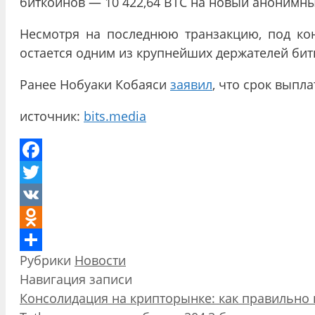
биткоинов — 10 422,64 BTC на новый анонимны
Несмотря на последнюю транзакцию, под кон
остается одним из крупнейших держателей бит
Ранее Нобуаки Кобаяси
заявил
, что срок выпл
источник:
bits.media
Facebook
Twitter
VK
Odnoklassniki
Рубрики
Новости
Отправить
Навигация записи
Консолидация на крипторынке: как правильно