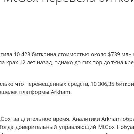
ила 10 423 биткоина стоимостью около $739 млн 
а крах 12 лет назад, однако до сих пор должна кр
только что перемещенных средств, 10 306,35 битко
кошелек платформы Arkham.
tGox, за длительное время. Аналитики Arkham обр
 Тогда доверительный управляющий MtGox Нобуаки