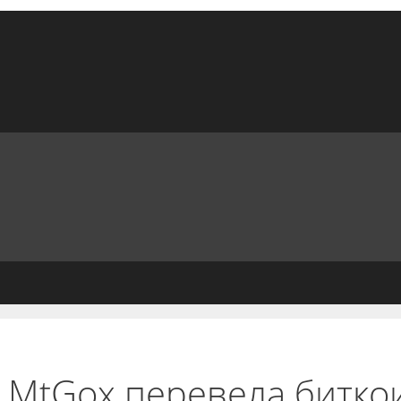
 MtGox перевела битко