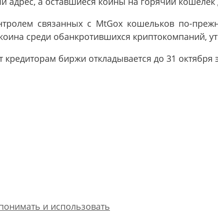
й адрес, а оставшиеся коины на горячий кошелек 
тролем связанных с MtGox кошельков по-прежн
коина среди обанкротившихся криптокомпаний, уто
ат кредиторам биржи откладывается до 31 октября э
 понимать и использовать