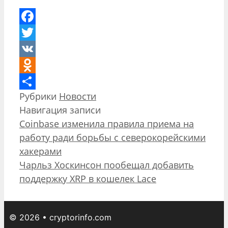
Facebook
Twitter
VK
Odnoklassniki
Рубрики
Новости
Отправить
Навигация записи
Coinbase изменила правила приема на
работу ради борьбы с северокорейскими
хакерами
Чарльз Хоскинсон пообещал добавить
поддержку XRP в кошелек Lace
© 2026 • cryptorinfo.com