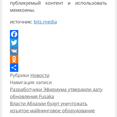
публикуемый контент и использовать
мемкоины.
источник:
bits.media
Facebook
Twitter
VK
Odnoklassniki
Рубрики
Новости
Отправить
Навигация записи
Разработчики Эфириума утвердили дату
обновления Fusaka
Власти Абхазии будут уничтожать
изъятое майнинговое оборудование