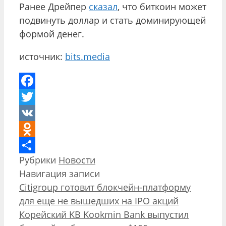
Ранее Дрейпер
сказал
, что биткоин может
подвинуть доллар и стать доминирующей
формой денег.
источник:
bits.media
Facebook
Twitter
VK
Odnoklassniki
Рубрики
Новости
Отправить
Навигация записи
Citigroup готовит блокчейн-платформу
для еще не вышедших на IPO акций
Корейский KB Kookmin Bank выпустил