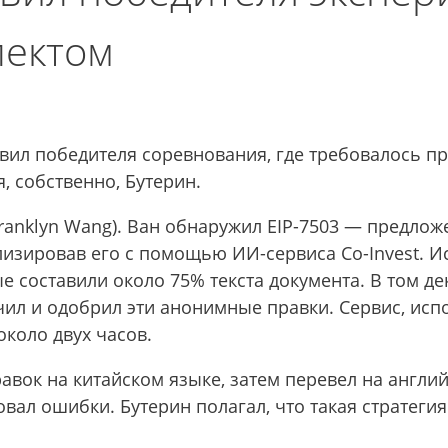
лектом
вил победителя соревнования, где требовалось 
я, собственно, Бутерин.
ranklyn Wang). Ван обнаружил EIP-7503 — предл
изировав его с помощью ИИ-сервиса Co-Invest. Ис
ые составили около 75% текста документа. В том д
учил и одобрил эти анонимные правки. Сервис, ис
около двух часов.
равок на китайском языке, затем перевел на англ
вал ошибки. Бутерин полагал, что такая стратегия