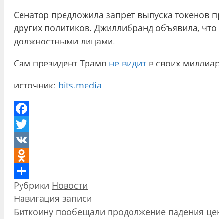
Сенатор предложила запрет выпуска токенов п
других политиков. Джиллибранд объявила, чт
должностными лицами.
Сам президент Трамп
не видит
в своих миллиар
источник:
bits.media
Facebook
Twitter
VK
Odnoklassniki
Рубрики
Новости
Отправить
Навигация записи
Биткоину пообещали продолжение падения це