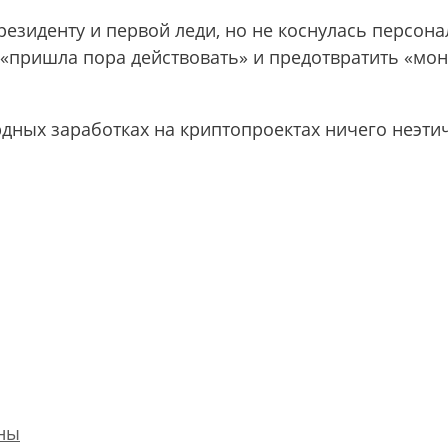
резиденту и первой леди, но не коснулась персон
о «пришла пора действовать» и предотвратить «м
дных заработках на криптопроектах ничего неэти
ны