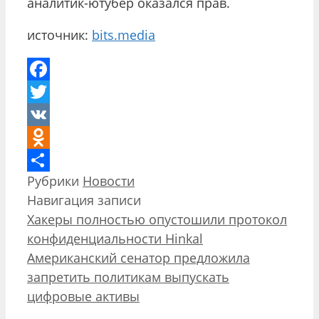
аналитик-ютубер оказался прав.
источник:
bits.media
Facebook
Twitter
VK
Odnoklassniki
Рубрики
Новости
Отправить
Навигация записи
Хакеры полностью опустошили протокол
конфиденциальности Hinkal
Американский сенатор предложила
запретить политикам выпускать
цифровые активы