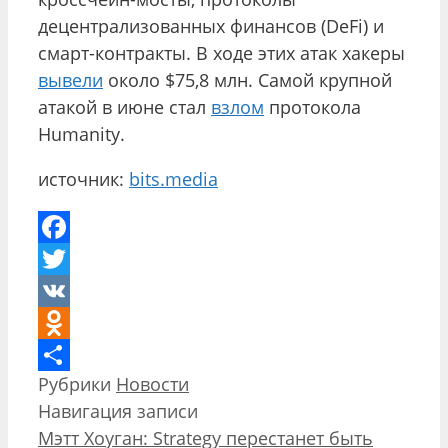
децентрализованных финансов (DeFi) и
смарт-контракты. В ходе этих атак хакеры
вывели
около $75,8 млн. Самой крупной
атакой в июне стал
взлом
протокола
Humanity.
источник:
bits.media
Facebook
Twitter
VK
Odnoklassniki
Рубрики
Новости
Отправить
Навигация записи
Мэтт Хоуган: Strategy перестанет быть