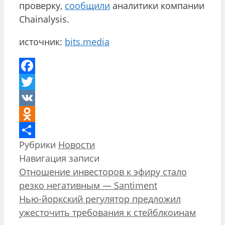
проверку,
сообщили
аналитики компании
Chainalysis.
источник:
bits.media
Facebook
Twitter
VK
Odnoklassniki
Рубрики
Новости
Отправить
Навигация записи
Отношение инвесторов к эфиру стало
резко негативным — Santiment
Нью-йоркский регулятор предложил
ужесточить требования к стейблкоинам