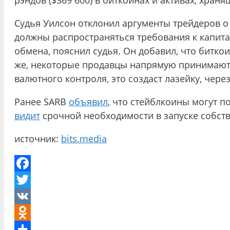
рэндов ($369 600) в биткоинах и активах, хран
Судья Уилсон отклонил аргументы трейдеров о 
должны распространяться требования к капита
обмена, пояснил судья. Он добавил, что битко
же, некоторые продавцы напрямую принимают B
валютного контроля, это создаст лазейку, чере
Ранее SARB
объявил
, что стейблкоины могут 
видит
срочной необходимости в запуске собст
источник:
bits.media
Facebook
Twitter
VK
Odnoklassniki