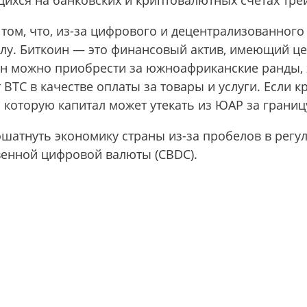
ящихся на банковских и криптовалютных счетах тре
том, что, из-за цифрового и децентрализованного
лу. Биткоин — это финансовый актив, имеющий це
ин можно приобрести за южноафриканские ранды, 
TC в качестве оплаты за товары и услуги. Если к
з которую капитал может утекать из ЮАР за границ
пошатнуть экономику страны из-за пробелов в рег
венной цифровой валюты (CBDC).