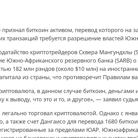
е признал биткоин активом, перевод которого на
таких транзакций требуется разрешение властей Ю
 ходатайство криптотрейдеров Сквера Мангундхлы (
ие Южно-Африканского резервного банка (SARB) о
тью 182 млн рэндов (около $10 млн) на иностранн
апитала из страны, что противоречит Правилам в
криптовалюта, в данном случае биткоин, деньгами
 к выводу, что это и то, и другое», — заявил судь
а легально торговал криптовалютой. Однако с янва
, а также счет Дангаисо для перевода 1680 битко
регистрированные за пределами ЮАР. Южноафрика