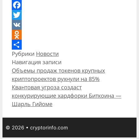
Facebook
Twitter
VK
Odnoklassniki
Рубрики
Новости
Отправить
Навигация записи
Объемы продаж токенов крупных
криптопроектов рухнули на 85%
Квантовая угроза создаст
конкурирующие хардфорки Биткоина —
Шарль Гийоме
© 2026 • cryptorinfo.com