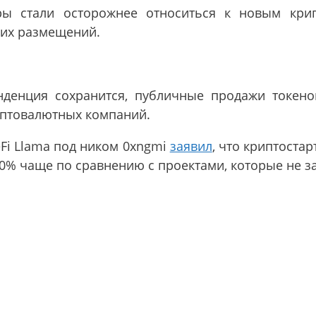
ры стали осторожнее относиться к новым кри
мих размещений.
енденция сохранится, публичные продажи токено
иптовалютных компаний.
Fi Llama под ником 0xngmi
заявил
, что криптоста
0% чаще по сравнению с проектами, которые не з